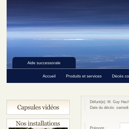
Aide successorale
Accueil
Produits et services
Décès c
Défunt(e): M. Guy Hac
Date du décès: samedi 
Prénom :