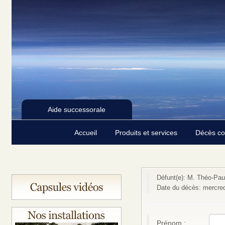
Aide successorale
Accueil
Produits et services
Décès c
Défunt(e): M. Théo-Paul
Date du décès: mercred
Prénom :