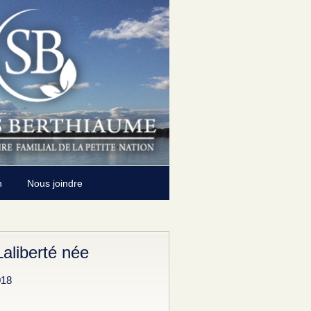
n
Nous joindre
aliberté née
018