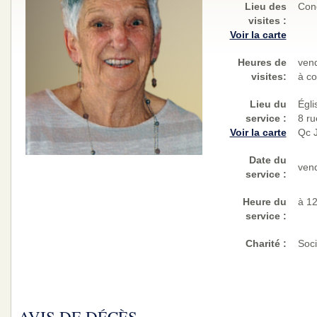
Lieu des
Cond
visites
:
Voir la carte
Heures de
vend
visites:
à co
Lieu du
Égli
service :
8 ru
Voir la carte
Qc 
Date du
vend
service :
Heure du
à 1
service :
Charité
:
Soci
AVIS DE DÉCÈS