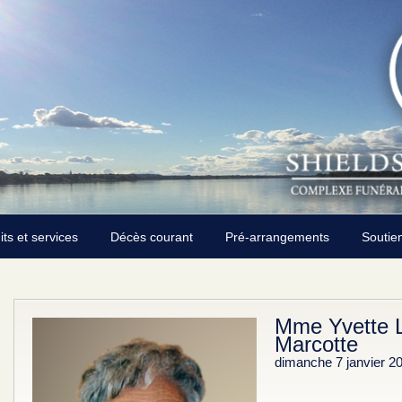
its et services
Décès courant
Pré-arrangements
Soutie
Mme Yvette L
Marcotte
dimanche 7 janvier 2