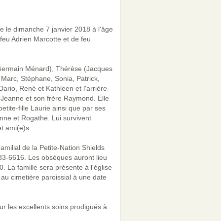
e le dimanche 7 janvier 2018 à l'âge
 feu Adrien Marcotte et de feu
 (Germain Ménard), Thérèse (Jacques
Marc, Stéphane, Sonia, Patrick,
ario, René et Kathleen et l'arrière-
r Jeanne et son frère Raymond. Elle
tite-fille Laurie ainsi que par ses
enne et Rogathe. Lui survivent
t ami(e)s.
milial de la Petite-Nation Shields
983-6616. Les obsèques auront lieu
. La famille sera présente à l'église
au cimetière paroissial à une date
r les excellents soins prodigués à