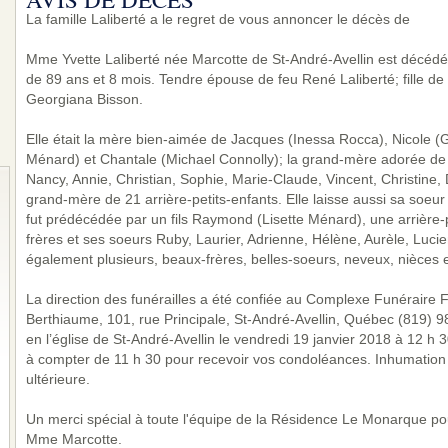
La famille Laliberté a le regret de vous annoncer le décès de
Mme Yvette Laliberté née Marcotte de St-André-Avellin est décédé
de 89 ans et 8 mois. Tendre épouse de feu René Laliberté; fille de
Georgiana Bisson.
Elle était la mère bien-aimée de Jacques (Inessa Rocca), Nicole
Ménard) et Chantale (Michael Connolly); la grand-mère adorée de 
Nancy, Annie, Christian, Sophie, Marie-Claude, Vincent, Christine, D
grand-mère de 21 arrière-petits-enfants. Elle laisse aussi sa soeu
fut prédécédée par un fils Raymond (Lisette Ménard), une arrière-pe
frères et ses soeurs Ruby, Laurier, Adrienne, Hélène, Aurèle, Luci
également plusieurs, beaux-frères, belles-soeurs, neveux, nièces e
La direction des funérailles a été confiée au Complexe Funéraire Fa
Berthiaume, 101, rue Principale, St-André-Avellin, Québec (819) 
en l’église de St-André-Avellin le vendredi 19 janvier 2018 à 12 h 30
à compter de 11 h 30 pour recevoir vos condoléances. Inhumation 
ultérieure.
Un merci spécial à toute l'équipe de la Résidence Le Monarque pou
Mme Marcotte.