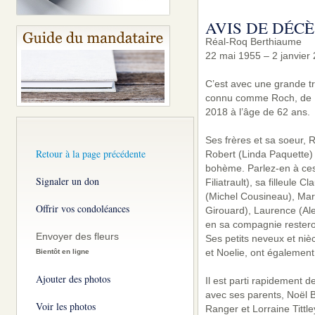
AVIS DE DÉCÈ
Réal-Roq Berthiaume
22 mai 1955 – 2 janvier
C’est avec une grande t
connu comme Roch, de P
2018 à l’âge de 62 ans.
Ses frères et sa soeur, 
Retour à la page précédente
Robert (Linda Paquette) e
bohème. Parlez-en à ces
Signaler un don
Filiatrault), sa filleule
(Michel Cousineau), Mari
Offrir vos condoléances
Girouard), Laurence (Al
en sa compagnie restero
Envoyer des fleurs
Ses petits neveux et niè
et Noelie, ont égalemen
Bientôt en ligne
Ajouter des photos
Il est parti rapidement d
avec ses parents, Noël B
Voir les photos
Ranger et Lorraine Tittl