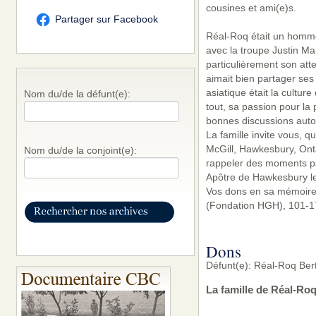
cousines et ami(e)s.
Partager sur Facebook
Réal-Roq était un homme 
avec la troupe Justin Mar
particulièrement son atte
aimait bien partager ses
asiatique était la culture 
Nom du/de la défunt(e):
tout, sa passion pour la 
bonnes discussions autou
La famille invite vous, q
McGill, Hawkesbury, Onta
Nom du/de la conjoint(e):
rappeler des moments pas
Apôtre de Hawkesbury le
Vos dons en sa mémoire 
(Fondation HGH), 101-17
Dons
Défunt(e): Réal-Roq Ber
La famille de Réal-Ro