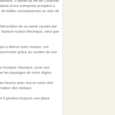
leureux. Il aimait sa vie de Couturier,
taires d'une entreprise prospère à
 de belles connaissances au sein de
térioration de sa santé causée par
fauteuil roulant électrique, ainsi que
qui a détruit notre maison, ont
surmonter grâce au soutien de nos
la musique classique, jouer aux
ue les paysages de notre région.
ses heures avec moi et notre cher
rvation des oiseaux.
et il gardera toujours une place