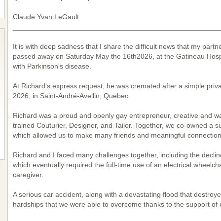
Claude Yvan LeGault
____________________________________________________
It is with deep sadness that I share the difficult news that my partn
passed away on Saturday May the 16th2026, at the Gatineau Hospital
with Parkinson's disease.
At Richard's express request, he was cremated after a simple pri
2026, in Saint-André-Avellin, Quebec.
Richard was a proud and openly gay entrepreneur, creative and war
trained Couturier, Designer, and Tailor. Together, we co-owned a s
which allowed us to make many friends and meaningful connection
Richard and I faced many challenges together, including the decline
which eventually required the full-time use of an electrical wheelchai
caregiver.
A serious car accident, along with a devastating flood that destro
hardships that we were able to overcome thanks to the support of o