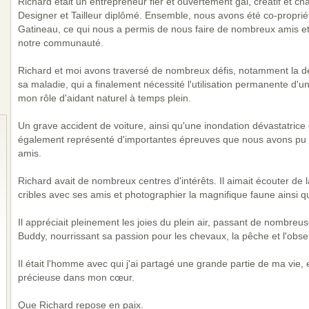
Richard était un entrepreneur fier et ouvertement gai, créatif et cha
Designer et Tailleur diplômé. Ensemble, nous avons été co-proprié
Gatineau, ce qui nous a permis de nous faire de nombreux amis et
notre communauté.
Richard et moi avons traversé de nombreux défis, notamment la dé
sa maladie, qui a finalement nécessité l'utilisation permanente d'un 
mon rôle d'aidant naturel à temps plein.
Un grave accident de voiture, ainsi qu'une inondation dévastatrice 
également représenté d'importantes épreuves que nous avons pu 
amis.
Richard avait de nombreux centres d'intérêts. Il aimait écouter de 
cribles avec ses amis et photographier la magnifique faune ainsi q
Il appréciait pleinement les joies du plein air, passant de nombreu
Buddy, nourrissant sa passion pour les chevaux, la pêche et l'obse
Il était l'homme avec qui j'ai partagé une grande partie de ma vie, 
précieuse dans mon cœur.
Que Richard repose en paix.