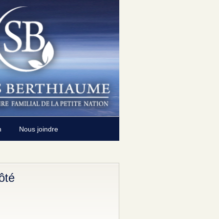
n
Nous joindre
ôté