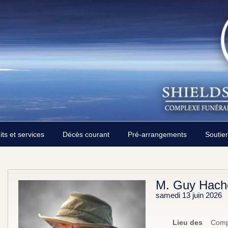
its et services
Décès courant
Pré-arrangements
Soutie
M. Guy Hach
samedi 13 juin 2026
Lieu des
Compl