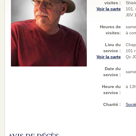
visites
:
Shiel
Voir la carte
101, 
J0V 
Heures de
samed
visites:
à com
Lieu du
Chape
service :
101 r
Voir la carte
Qc J
Date du
samed
service :
Heure du
à 13
service :
Charité
:
Socié
AVIS DE DÉCÈS