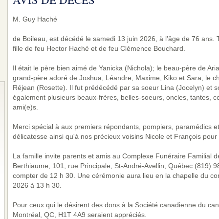
M. Guy Haché
de Boileau, est décédé le samedi 13 juin 2026, à l'âge de 76 ans. 
fille de feu Hector Haché et de feu Clémence Bouchard.
Il était le père bien aimé de Yanicka (Nichola); le beau-père de Aria
grand-père adoré de Joshua, Léandre, Maxime, Kiko et Sara; le ch
Réjean (Rosette). Il fut prédécédé par sa soeur Lina (Jocelyn) et so
également plusieurs beaux-frères, belles-soeurs, oncles, tantes, c
ami(e)s.
Merci spécial à aux premiers répondants, pompiers, paramédics et p
délicatesse ainsi qu'à nos précieux voisins Nicole et François po
La famille invite parents et amis au Complexe Funéraire Familial de
Berthiaume, 101, rue Principale, St-André-Avellin, Québec (819) 98
compter de 12 h 30. Une cérémonie aura lieu en la chapelle du com
2026 à 13 h 30.
Pour ceux qui le désirent des dons à la Société canadienne du can
Montréal, QC, H1T 4A9 seraient appréciés.