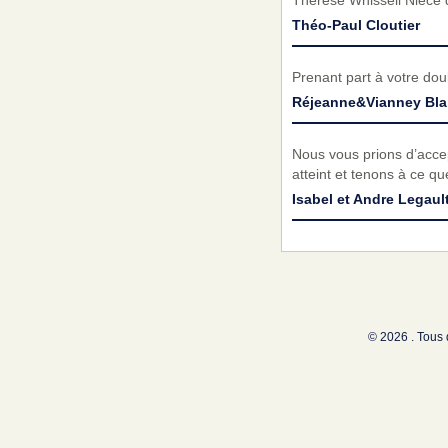
Thérése Whissell Nièce 
Théo-Paul Cloutier
Prenant part à votre do
Réjeanne&Vianney Blai
Nous vous prions d’acc
atteint et tenons à ce q
Isabel et Andre Legaul
© 2026 . Tous 