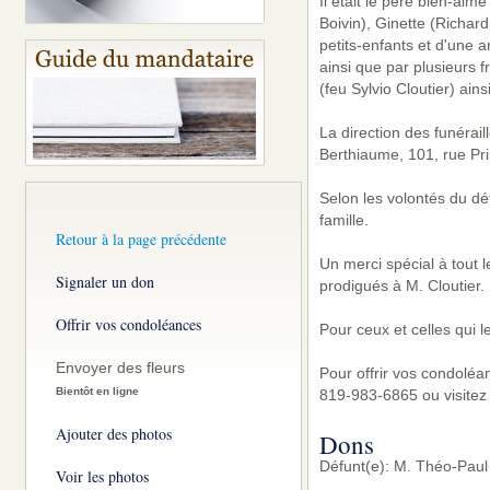
Il était le père bien-aim
Boivin), Ginette (Richard
petits-enfants et d'une ar
ainsi que par plusieurs 
(feu Sylvio Cloutier) ain
La direction des funérai
Berthiaume, 101, rue Pri
Selon les volontés du déf
famille.
Retour à la page précédente
Un merci spécial à tout 
Signaler un don
prodigués à M. Cloutier.
Offrir vos condoléances
Pour ceux et celles qui l
Envoyer des fleurs
Pour offrir vos condoléa
Bientôt en ligne
819-983-6865 ou visitez
Ajouter des photos
Dons
Défunt(e): M. Théo-Paul
Voir les photos