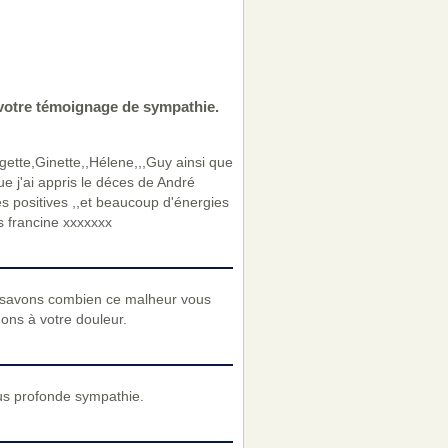
 votre témoignage de sympathie.
ette,Ginette,,Hélene,,,Guy ainsi que
que j'ai appris le déces de André
des positives ,,et beaucoup d'énergies
s francine xxxxxxx
 savons combien ce malheur vous
nons à votre douleur.
us profonde sympathie.