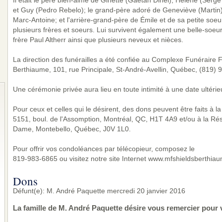
Il était le père bien-aimé de Ginette (Gaétan Dinel), Hélène (Serge 
et Guy (Pedro Rebelo); le grand-père adoré de Geneviève (Martin)
Marc-Antoine; et l'arrière-grand-père de Émile et de sa petite soeur 
plusieurs frères et soeurs. Lui survivent également une belle-soe
frère Paul Altherr ainsi que plusieurs neveux et nièces.
La direction des funérailles a été confiée au Complexe Funéraire Fa
Berthiaume, 101, rue Principale, St-André-Avellin, Québec, (819) 
Une cérémonie privée aura lieu en toute intimité à une date ultérie
Pour ceux et celles qui le désirent, des dons peuvent être faits à 
5151, boul. de l'Assomption, Montréal, QC, H1T 4A9 et/ou à la R
Dame, Montebello, Québec, J0V 1L0.
Pour offrir vos condoléances par télécopieur, composez le
819-983-6865 ou visitez notre site Internet www.mfshieldsberthia
Dons
Défunt(e): M. André Paquette mercredi 20 janvier 2016
La famille de M. André Paquette désire vous remercier pour 