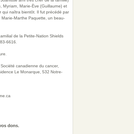
Joanisse ami très cher de la famille)
, Myriam, Marie-Ève (Guillaume) et
qui naîtra bientôt. Il fut précédé par
ur Marie-Marthe Paquette, un beau-
milial de la Petite-Nation Shields
983-6616.
ure.
la Société canadienne du cancer,
ésidence Le Monarque, 532 Notre-
ume.ca
vos dons.