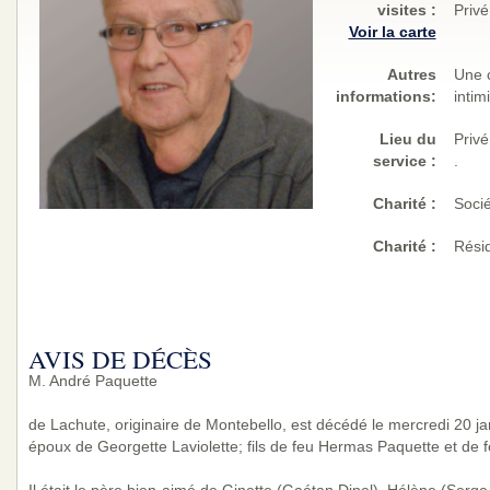
visites
:
Privé
Voir la carte
Autres
Une c
informations:
intim
Lieu du
Privé
service :
.
Charité
:
Soci
Charité
:
Rési
AVIS DE DÉCÈS
M. André Paquette
de Lachute, originaire de Montebello, est décédé le mercredi 20 ja
époux de Georgette Laviolette; fils de feu Hermas Paquette et de 