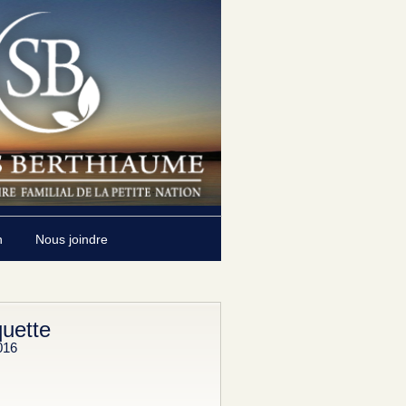
n
Nous joindre
uette
016