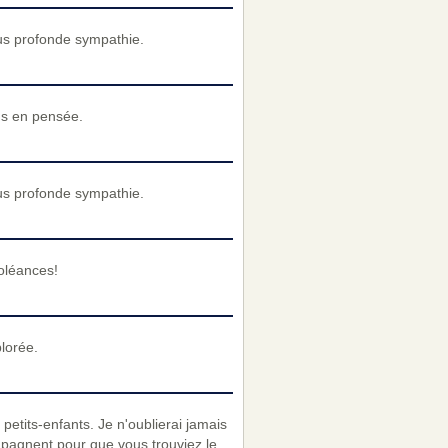
us profonde sympathie.
ous en pensée.
us profonde sympathie.
oléances!
lorée.
etits-enfants. Je n'oublierai jamais
pagnent pour que vous trouviez le