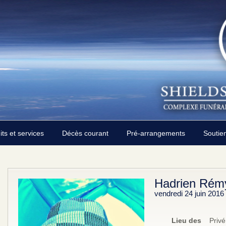
its et services
Décès courant
Pré-arrangements
Soutie
Hadrien Rém
vendredi 24 juin 2016
Lieu des
Privé