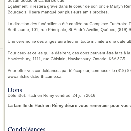
Susan Buddo et Daniel Dulude.
Également, il restera gravé dans le coeur de son oncle Martyn Ré
Bourgeois. Il sera manqué par plusieurs amis proches.
La direction des funérailles a été confiée au Complexe Funéraire Fa
Berthiaume, 101, rue Principale, St-André-Avellin, Québec, (819) 
Une cérémonie des anges aura lieu en toute intimité à une date ult
Pour ceux et celles qui le désirent, des dons peuvent être faits à l
Hawkesbury, 1111, rue Ghislain, Hawkesbury, Ontario, K6A 3G5.
Pour offrir vos condoléances par télécopieur, composez le (819) 983
www.mfshieldsberthiaume.ca
Dons
Défunt(e): Hadrien Rémy vendredi 24 juin 2016
La famille de Hadrien Rémy désire vous remercier pour vos 
Condoléances