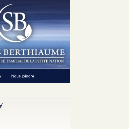
n
Nous joindre
y