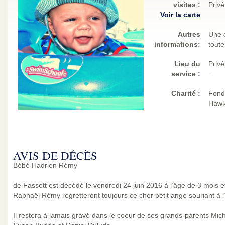
visites
:
Privé
Voir la carte
Autres
Une 
informations:
toute
Lieu du
Privé
service :
.
Charité
:
Fonda
Hawk
AVIS DE DÉCÈS
Bébé Hadrien Rémy
de Fassett est décédé le vendredi 24 juin 2016 à l’âge de 3 mois 
Raphaël Rémy regretteront toujours ce cher petit ange souriant à l
Il restera à jamais gravé dans le coeur de ses grands-parents Mic