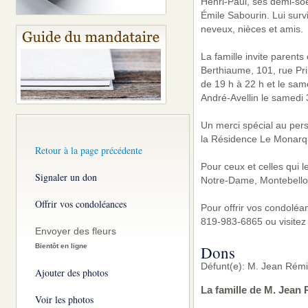
Henri-Paul, ses demi-soe
Émile Sabourin. Lui surv
neveux, nièces et amis.
La famille invite parent
Berthiaume, 101, rue Pri
de 19 h à 22 h et le same
André-Avellin le samedi 3
Un merci spécial au pers
la Résidence Le Monarqu
Retour à la page précédente
Pour ceux et celles qui 
Signaler un don
Notre-Dame, Montebello
Offrir vos condoléances
Pour offrir vos condoléa
819-983-6865 ou visitez
Envoyer des fleurs
Bientôt en ligne
Dons
Défunt(e): M. Jean Rémi 
Ajouter des photos
La famille de M. Jean
Voir les photos