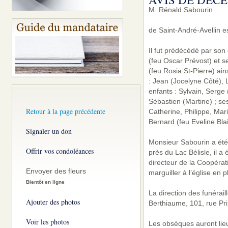
M. Rénald Sabourin
de Saint-André-Avellin e
Il fut prédécédé par son
(feu Oscar Prévost) et s
(feu Rosia St-Pierre) ain
: Jean (Jocelyne Côté), L
enfants : Sylvain, Serge 
Sébastien (Martine) ; ses
Retour à la page précédente
Catherine, Philippe, Mari
Bernard (feu Eveline Bla
Signaler un don
Monsieur Sabourin a été 
Offrir vos condoléances
près du Lac Bélisle, il a
directeur de la Coopérati
Envoyer des fleurs
marguiller à l’église en
Bientôt en ligne
La direction des funérai
Ajouter des photos
Berthiaume, 101, rue Pri
Voir les photos
Les obsèques auront lieu