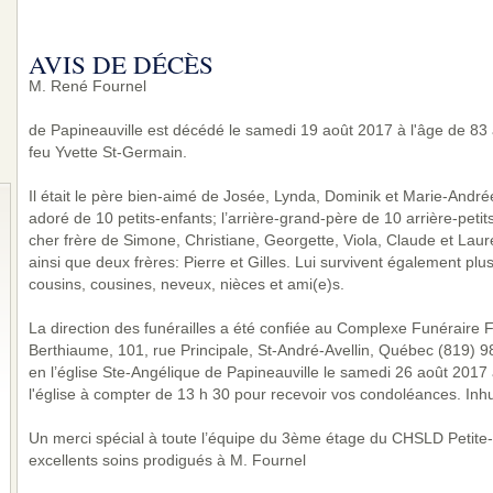
AVIS DE DÉCÈS
M. René Fournel
de Papineauville est décédé le samedi 19 août 2017 à l'âge de 83 a
feu Yvette St-Germain.
Il était le père bien-aimé de Josée, Lynda, Dominik et Marie-André
adoré de 10 petits-enfants; l’arrière-grand-père de 10 arrière-petits
cher frère de Simone, Christiane, Georgette, Viola, Claude et Lauren
ainsi que deux frères: Pierre et Gilles. Lui survivent également plu
cousins, cousines, neveux, nièces et ami(e)s.
La direction des funérailles a été confiée au Complexe Funéraire Fa
Berthiaume, 101, rue Principale, St-André-Avellin, Québec (819) 
en l’église Ste-Angélique de Papineauville le samedi 26 août 2017 
l'église à compter de 13 h 30 pour recevoir vos condoléances. Inhu
Un merci spécial à toute l’équipe du 3ème étage du CHSLD Petite-N
excellents soins prodigués à M. Fournel