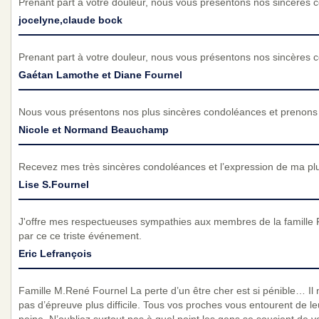
Prenant part à votre douleur, nous vous présentons nos sincères 
jocelyne,claude bock
Prenant part à votre douleur, nous vous présentons nos sincères 
Gaétan Lamothe et Diane Fournel
Nous vous présentons nos plus sincères condoléances et prenons p
Nicole et Normand Beauchamp
Recevez mes très sincères condoléances et l’expression de ma pl
Lise S.Fournel
J'offre mes respectueuses sympathies aux membres de la famille F
par ce ce triste événement.
Eric Lefrançois
Famille M.René Fournel La perte d’un être cher est si pénible… Il n
pas d’épreuve plus difficile. Tous vos proches vous entourent de l