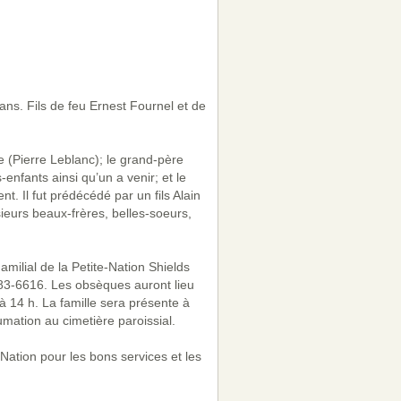
ns. Fils de feu Ernest Fournel et de
e (Pierre Leblanc); le grand-père
-enfants ainsi qu’un a venir; et le
t. Il fut prédécédé par un fils Alain
sieurs beaux-frères, belles-soeurs,
milial de la Petite-Nation Shields
983-6616. Les obsèques auront lieu
à 14 h. La famille sera présente à
mation au cimetière paroissial.
ation pour les bons services et les