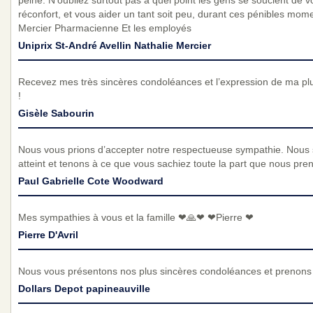
peine. N’oubliez surtout pas à quel point les gens se soucient de 
réconfort, et vous aider un tant soit peu, durant ces pénibles mom
Mercier Pharmacienne Et les employés
Uniprix St-André Avellin Nathalie Mercier
Recevez mes très sincères condoléances et l’expression de ma p
!
Gisèle Sabourin
Nous vous prions d’accepter notre respectueuse sympathie. Nous
atteint et tenons à ce que vous sachiez toute la part que nous pre
Paul Gabrielle Cote Woodward
Mes sympathies à vous et la famille ❤🙏❤ ❤Pierre ❤
Pierre D'Avril
Nous vous présentons nos plus sincères condoléances et prenons p
Dollars Depot papineauville