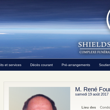
its et services
Décès courant
Pré-arrangements
Soutie
M. René Four
samedi 19 août 2017
Lieu des
Condol