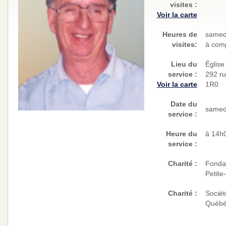
visites
:
Voir la carte
Heures de
samed
visites:
à comp
Lieu du
Église
service :
292 ru
Voir la carte
1R0
Date du
samed
service :
Heure du
à 14h
service :
Charité
:
Fonda
Petite
Charité
:
Sociét
Québéc