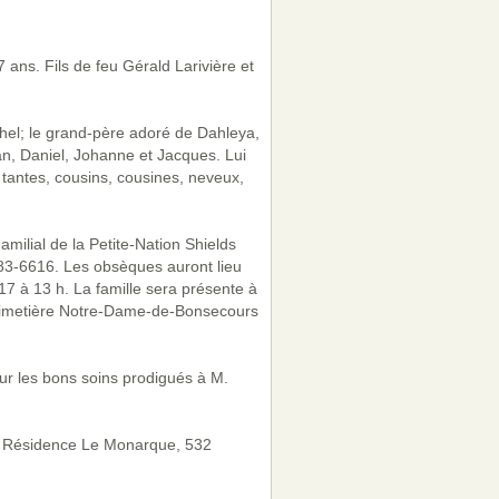
ans. Fils de feu Gérald Larivière et
achel; le grand-père adoré de Dahleya,
an, Daniel, Johanne et Jacques. Lui
 tantes, cousins, cousines, neveux,
milial de la Petite-Nation Shields
983-6616. Les obsèques auront lieu
7 à 13 h. La famille sera présente à
cimetière Notre-Dame-de-Bonsecours
ur les bons soins prodigués à M.
 la Résidence Le Monarque, 532