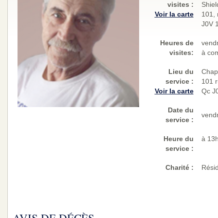
visites
:
Shiel
Voir la carte
101, 
J0V 
Heures de
vend
visites:
à com
Lieu du
Chape
service :
101 r
Voir la carte
Qc J
Date du
vend
service :
Heure du
à 13
service :
Charité
:
Rési
AVIS DE DÉCÈS