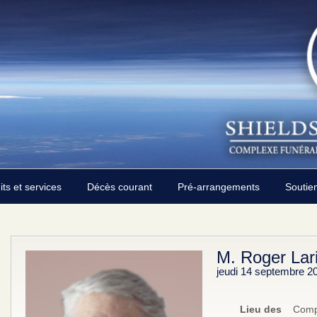
its et services
Décès courant
Pré-arrangements
Soutie
M. Roger Lari
jeudi 14 septembre 2
Lieu des
Compl