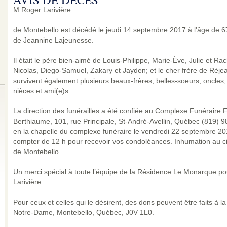
M Roger Larivière
de Montebello est décédé le jeudi 14 septembre 2017 à l'âge de 67 
de Jeannine Lajeunesse.
Il était le père bien-aimé de Louis-Philippe, Marie-Ève, Julie et R
Nicolas, Diego-Samuel, Zakary et Jayden; et le cher frère de Réje
survivent également plusieurs beaux-frères, belles-soeurs, oncles,
nièces et ami(e)s.
La direction des funérailles a été confiée au Complexe Funéraire Fa
Berthiaume, 101, rue Principale, St-André-Avellin, Québec (819) 
en la chapelle du complexe funéraire le vendredi 22 septembre 201
compter de 12 h pour recevoir vos condoléances. Inhumation au 
de Montebello.
Un merci spécial à toute l’équipe de la Résidence Le Monarque po
Larivière.
Pour ceux et celles qui le désirent, des dons peuvent être faits à
Notre-Dame, Montebello, Québec, J0V 1L0.