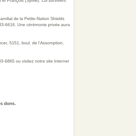
et François (Sylvie). Lui survivent
milial de la Petite-Nation Shields
983-6616. Une cérémonie privée aura
cer, 5151, boul. de l'Assomption,
-6865 ou visitez notre site Internet
os dons.