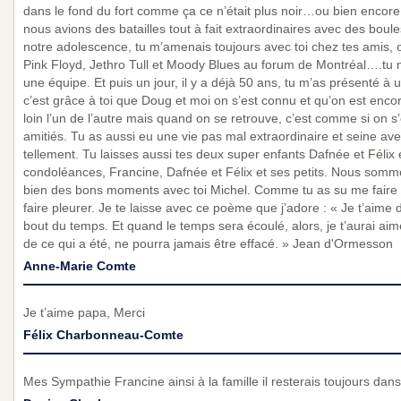
dans le fond du fort comme ça ce n’était plus noir…ou bien encor
nous avions des batailles tout à fait extraordinaires avec des boul
notre adolescence, tu m’amenais toujours avec toi chez tes amis, o
Pink Floyd, Jethro Tull et Moody Blues au forum de Montréal….tu n
une équipe. Et puis un jour, il y a déjà 50 ans, tu m’as présenté
c’est grâce à toi que Doug et moi on s’est connu et qu’on est en
loin l’un de l’autre mais quand on se retrouve, c’est comme si on s’
amitiés. Tu as aussi eu une vie pas mal extraordinaire et seine ave
tellement. Tu laisses aussi tes deux super enfants Dafnée et Félix e
condoléances, Francine, Dafnée et Félix et ses petits. Nous somme
bien des bons moments avec toi Michel. Comme tu as su me faire 
faire pleurer. Je te laisse avec ce poème que j’adore : « Je t’aime 
bout du temps. Et quand le temps sera écoulé, alors, je t’aurai ai
de ce qui a été, ne pourra jamais être effacé. » Jean d'Ormesson
Anne-Marie Comte
Je t’aime papa, Merci
Félix Charbonneau-Comte
Mes Sympathie Francine ainsi à la famille il resterais toujours da