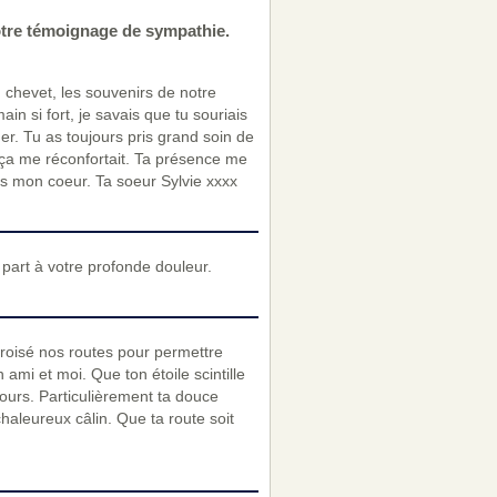
otre témoignage de sympathie.
n chevet, les souvenirs de notre
in si fort, je savais que tu souriais
er. Tu as toujours pris grand soin de
 ça me réconfortait. Ta présence me
s mon coeur. Ta soeur Sylvie xxxx
art à votre profonde douleur.
croisé nos routes pour permettre
mi et moi. Que ton étoile scintille
jours. Particulièrement ta douce
haleureux câlin. Que ta route soit