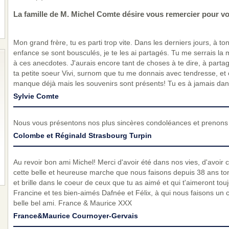
La famille de M. Michel Comte désire vous remercier pour v
Mon grand frère, tu es parti trop vite. Dans les derniers jours, à to
enfance se sont bousculés, je te les ai partagés. Tu me serrais la ma
à ces anecdotes. J'aurais encore tant de choses à te dire, à partag
ta petite soeur Vivi, surnom que tu me donnais avec tendresse, et
manque déjà mais les souvenirs sont présents! Tu es à jamais dan
Sylvie Comte
Nous vous présentons nos plus sincères condoléances et prenons p
Colombe et Réginald Strasbourg Turpin
Au revoir bon ami Michel! Merci d'avoir été dans nos vies, d'avoir 
cette belle et heureuse marche que nous faisons depuis 38 ans ton a
et brille dans le coeur de ceux que tu as aimé et qui t'aimeront tou
Francine et tes bien-aimés Dafnée et Félix, à qui nous faisons un c
belle bel ami. France & Maurice XXX
France&Maurice Cournoyer-Gervais