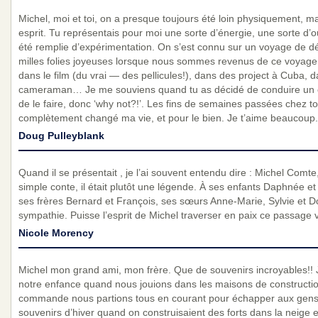
Michel, moi et toi, on a presque toujours été loin physiquement, ma
esprit. Tu représentais pour moi une sorte d’énergie, une sorte d’
été remplie d’expérimentation. On s’est connu sur un voyage de 
milles folies joyeuses lorsque nous sommes revenus de ce voyage
dans le film (du vrai — des pellicules!), dans des project à Cuba, dan
cameraman… Je me souviens quand tu as décidé de conduire un c
de le faire, donc ‘why not?!’. Les fins de semaines passées chez t
complètement changé ma vie, et pour le bien. Je t’aime beaucoup
Doug Pulleyblank
Quand il se présentait , je l’ai souvent entendu dire : Michel Comte
simple conte, il était plutôt une légende. À ses enfants Daphnée e
ses frères Bernard et François, ses sœurs Anne-Marie, Sylvie et D
sympathie. Puisse l’esprit de Michel traverser en paix ce passage v
Nicole Morency
Michel mon grand ami, mon frère. Que de souvenirs incroyables!!
notre enfance quand nous jouions dans les maisons de constructio
commande nous partions tous en courant pour échapper aux gens 
souvenirs d’hiver quand on construisaient des forts dans la neige 