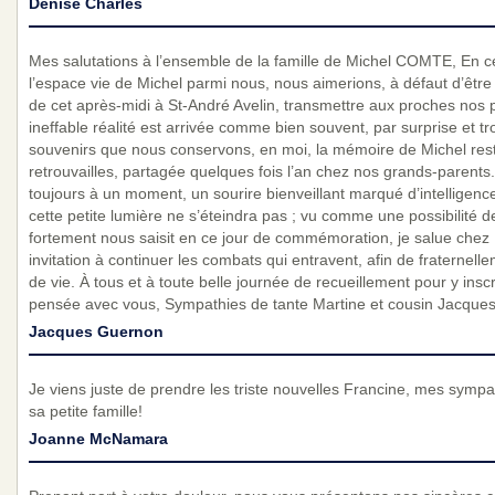
Denise Charles
Mes salutations à l’ensemble de la famille de Michel COMTE, En ce
l’espace vie de Michel parmi nous, nous aimerions, à défaut d’êtr
de cet après-midi à St-André Avelin, transmettre aux proches nos 
ineffable réalité est arrivée comme bien souvent, par surprise et t
souvenirs que nous conservons, en moi, la mémoire de Michel reste
retrouvailles, partagée quelques fois l’an chez nos grands-parents
toujours à un moment, un sourire bienveillant marqué d’intelligenc
cette petite lumière ne s’éteindra pas ; vu comme une possibilité de
fortement nous saisit en ce jour de commémoration, je salue ch
invitation à continuer les combats qui entravent, afin de fraterne
de vie. À tous et à toute belle journée de recueillement pour y inscr
pensée avec vous, Sympathies de tante Martine et cousin Jacques
Jacques Guernon
Je viens juste de prendre les triste nouvelles Francine, mes sympathi
sa petite famille!
Joanne McNamara