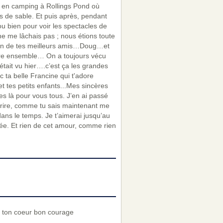
e en camping à Rollings Pond où
es de sable. Et puis après, pendant
u bien pour voir les spectacles de
e me lâchais pas ; nous étions toute
 à un de tes meilleurs amis…Doug…et
core ensemble… On a toujours vécu
était vu hier….c’est ça les grandes
c ta belle Francine qui t'adore
t tes petits enfants...Mes sincères
s là pour vous tous. J’en ai passé
rire, comme tu sais maintenant me
dans le temps. Je t’aimerai jusqu’au
mée. Et rien de cet amour, comme rien
ns ton coeur bon courage