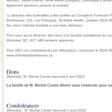
Bernard, Sylvie (Pierre), Anne-Marie (Douglas), Dominique (Daniel) 
également plusieurs parents et ami(e)s.
La direction des funérailles a été confiée au Complexe Funéraire Fa
Berthiaume, 101, rue Principale, St-André-Avellin, Québec (819) 
lieu dans l’intimité familiale à une date ultérieure.
Pour ceux qui le désirent, des dons à la Société canadienne du can
Montréal, QC, H1T 4A9 seraient appréciés.
Pour offrir vos condoléances par télécopieur, composez le (819) 983
www.mfshieldsberthiaume.ca
Dons
Défunt(e): M. Michel Comte mercredi 5 avril 2023
La famille de M. Michel Comte désire vous remercier pour v
Condoléances
Défunt(e) : M. Michel Comte mercredi 5 avril 2023