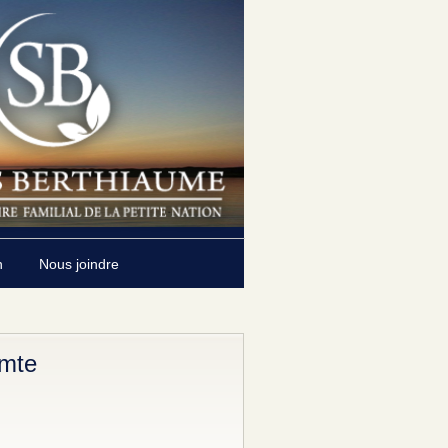
n
Nous joindre
omte