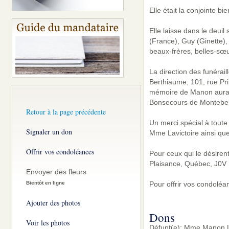
Elle était la conjointe b
Elle laisse dans le deuil
(France), Guy (Ginette), 
beaux-frères, belles-sœu
La direction des funérai
Berthiaume, 101, rue Pr
mémoire de Manon aura l
Bonsecours de Montebello
Retour à la page précédente
Un merci spécial à toute
Signaler un don
Mme Lavictoire ainsi que 
Offrir vos condoléances
Pour ceux qui le désire
Plaisance, Québec, J0V 
Envoyer des fleurs
Bientôt en ligne
Pour offrir vos condoléa
Ajouter des photos
Dons
Voir les photos
Défunt(e): Mme Manon La