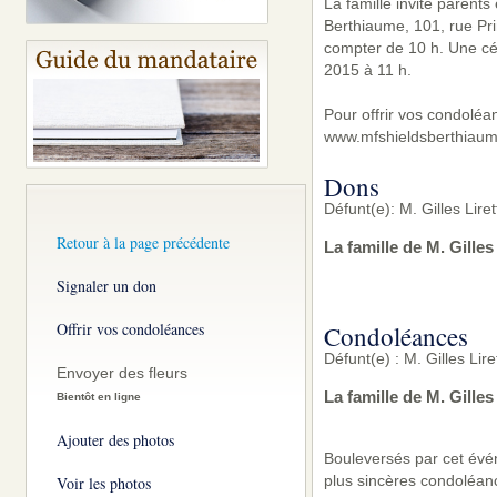
La famille invite parent
Berthiaume, 101, rue Pri
compter de 10 h. Une cér
2015 à 11 h.
Pour offrir vos condoléa
www.mfshieldsberthiaum
Dons
Défunt(e): M. Gilles Lire
Retour à la page précédente
La famille de M. Gille
Signaler un don
Offrir vos condoléances
Condoléances
Défunt(e) : M. Gilles Lir
Envoyer des fleurs
La famille de M. Gille
Bientôt en ligne
Ajouter des photos
Bouleversés par cet évé
plus sincères condoléanc
Voir les photos