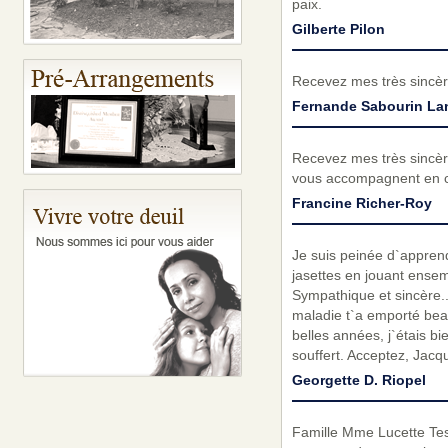
paix.
Gilberte Pilon
Recevez mes très sincèr
Fernande Sabourin Lan
Recevez mes très sincèr
vous accompagnent en ce
Francine Richer-Roy
Je suis peinée d`appren
jasettes en jouant ense
Sympathique et sincère....
maladie t`a emporté beau
belles années, j`étais bi
souffert. Acceptez, Jacq
Georgette D. Riopel
Famille Mme Lucette Tessi