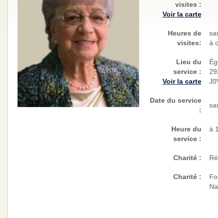
visites
:
Voir la carte
Heures de
sa
visites:
à 
Lieu du
Ég
service :
29
Voir la carte
J0
Date du service
sa
:
Heure du
à 
service :
Charité
:
Ré
Charité
:
Fo
Na