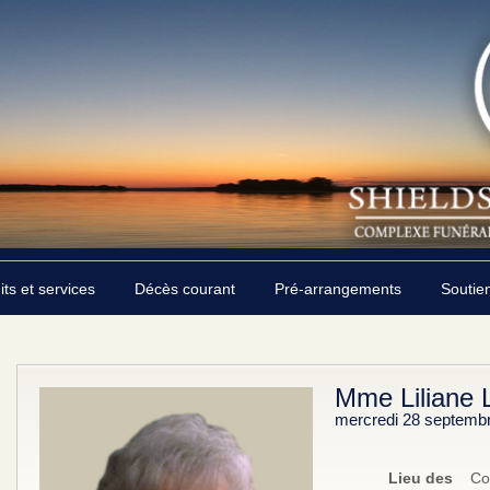
its et services
Décès courant
Pré-arrangements
Soutie
Mme Liliane 
mercredi 28 septemb
Lieu des
Co