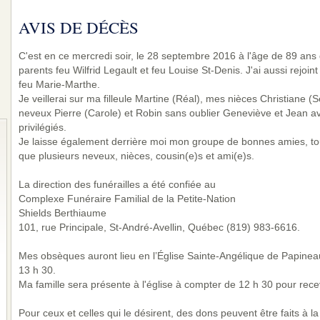
AVIS DE DÉCÈS
C'est en ce mercredi soir, le 28 septembre 2016 à l'âge de 89 ans 
parents feu Wilfrid Legault et feu Louise St-Denis. J'ai aussi rejoi
feu Marie-Marthe.
Je veillerai sur ma filleule Martine (Réal), mes nièces Christiane (
neveux Pierre (Carole) et Robin sans oublier Geneviève et Jean a
privilégiés.
Je laisse également derrière moi mon groupe de bonnes amies, tout
que plusieurs neveux, nièces, cousin(e)s et ami(e)s.
La direction des funérailles a été confiée au
Complexe Funéraire Familial de la Petite-Nation
Shields Berthiaume
101, rue Principale, St-André-Avellin, Québec (819) 983-6616.
Mes obsèques auront lieu en l’Église Sainte-Angélique de Papineau
13 h 30.
Ma famille sera présente à l'église à compter de 12 h 30 pour rec
Pour ceux et celles qui le désirent, des dons peuvent être faits à