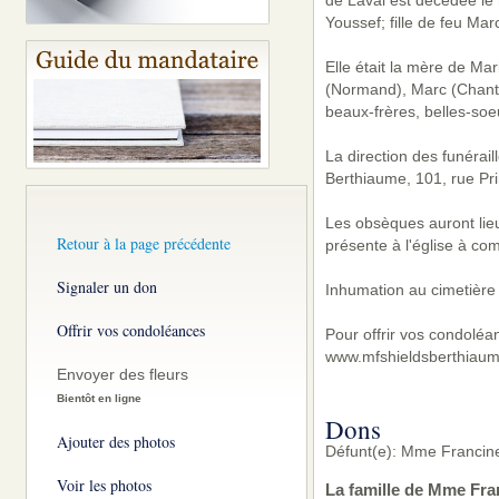
de Laval est décédée le
Youssef; fille de feu Mar
Elle était la mère de Ma
(Normand), Marc (Chanta
beaux-frères, belles-soe
La direction des funérai
Berthiaume, 101, rue Pri
Les obsèques auront lieu 
Retour à la page précédente
présente à l'église à co
Signaler un don
Inhumation au cimetière
Offrir vos condoléances
Pour offrir vos condoléa
www.mfshieldsberthiaum
Envoyer des fleurs
Bientôt en ligne
Dons
Ajouter des photos
Défunt(e): Mme Francine
Voir les photos
La famille de Mme Fra