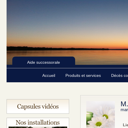
Aide successorale
Accueil
Produits et services
Décès c
M.
mar
Li