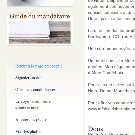
de Noah, Delphine et Édou
également son neveu et f
cousins, cousines et de
Henri qu’elle affectionnai
La direction des funérai
Berthiaume, 101, rue Pri
Une cérémonie privée aura
Un merci spécial à Mme L
Retour à la page précédente
années. Merci également
à Mme Charlebois.
Signaler un don
Pour ceux et celles qui 
Offrir vos condoléances
Notre-Dame, Montebello
Envoyer des fleurs
Pour offrir vos condoléa
Bientôt en ligne
www.mfshieldsberthiaum
Ajouter des photos
Dons
Voir les photos
Défunt(e): Mme Francin