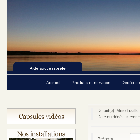
Aide successorale
Accueil
Produits et services
Décès c
Défunt(e): Mme Lucille
Date du décès: mercred
Prénom :