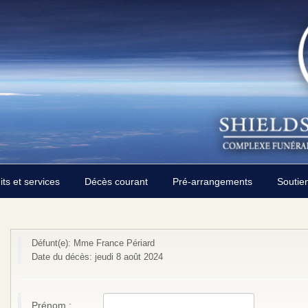
its et services
Décès courant
Pré-arrangements
Soutie
Défunt(e): Mme France Périard
Date du décès: jeudi 8 août 2024
Prénom :