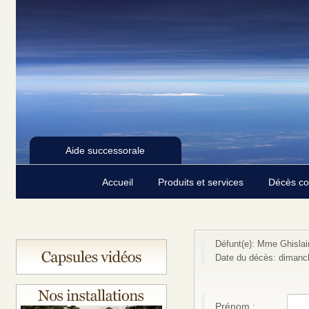
Aide successorale
Accueil
Produits et services
Décès c
Défunt(e): Mme Ghislai
Date du décès: dimanch
Prénom :