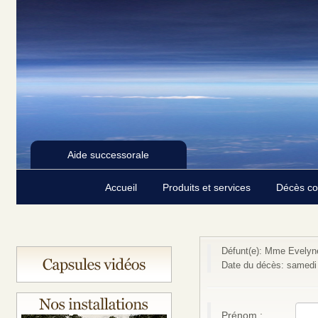
Aide successorale
Accueil
Produits et services
Décès c
Défunt(e): Mme Evelyne
Date du décès: samedi
Prénom :