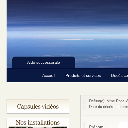
Aide successorale
Accueil
Produits et services
Décès c
Défunt(e): Mme Rona W
Date du décès: mercred
Prénom :