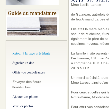
Mme Lucille Larose
de Gatineau, autrefois de
de feu Armand Larose e
Elle était la mère bien-
soeur de Micheline, Suza
également le père de sa f
cousines, neveux, nièces
Retour à la page précédente
La famille invite parent
Berthiaume, 101, rue Pri
Signaler un don
à compter de 10 h. Une c
2018 à 11 h.
Offrir vos condoléances
Un merci spécial à toute
Envoyer des fleurs
Mme Larose ainsi qu'au s
Bientôt en ligne
Pour ceux et celles qui 
Ajouter des photos
Notre-Dame, Montebello
Voir les photos
Pour offrir vos condoléa