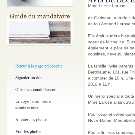
Mme Lucille Larose
de Gatineau, autrefois de
de feu Armand Larose e
Elle était la mère bien-
soeur de Micheline, Suza
également le père de sa f
cousines, neveux, nièces
Retour à la page précédente
La famille invite parent
Berthiaume, 101, rue Pri
Signaler un don
à compter de 10 h. Une c
2018 à 11 h.
Offrir vos condoléances
Un merci spécial à toute
Envoyer des fleurs
Mme Larose ainsi qu'au s
Bientôt en ligne
Pour ceux et celles qui 
Ajouter des photos
Notre-Dame, Montebello
Voir les photos
Pour offrir vos condoléa