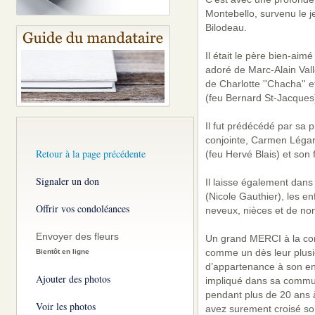
Montebello, survenu le j
Bilodeau.
Il était le père bien-aim
adoré de Marc-Alain Vall
de Charlotte ''Chacha'' e
(feu Bernard St-Jacques)
Il fut prédécédé par sa 
conjointe, Carmen Légaré
Retour à la page précédente
(feu Hervé Blais) et son 
Signaler un don
Il laisse également dans
(Nicole Gauthier), les en
Offrir vos condoléances
neveux, nièces et de no
Envoyer des fleurs
Un grand MERCI à la comm
comme un dès leur plusi
Bientôt en ligne
d’appartenance à son ent
Ajouter des photos
impliqué dans sa commu
pendant plus de 20 ans à
Voir les photos
avez surement croisé son 