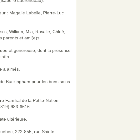
(Isabelle Laurendeau).
ur : Magalie Labelle, Pierre-Luc
exis, William, Mia, Rosalie, Chloé,
s parents et ami(e)s.
ée et généreuse, dont la présence
naître.
e a aimés.
l de Buckingham pour les bons soins
 Familial de la Petite-Nation
 (819) 983-6616.
ate ultérieure.
Québec, 222-855, rue Sainte-