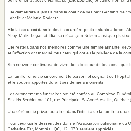
petits-enfants: Jessie Normand, (Éric LeBlanc) et Jamie Normand 
Elle demeurera à jamais dans le coeur de ses petits-enfants de coe
Labelle et Mélanie Rodgers.
Elle laisse aussi dans le deuil ses arrière-petits-enfants adorés : Al
Abby, Malik, Logan et Elia, sa nièce Lynn Nelson ainsi que plusieur
Elle restera dans nos mémoires comme une femme aimante, dévou
et l’affection ont marqué tous ceux qui ont eu le privilège de la con
Son souvenir continuera de vivre dans le coeur de tous ceux qu’ell
La famille remercie sincèrement le personnel soignant de l’Hôpita
et le soutien apportés durant ses derniers moments.
Les arrangements funéraires ont été confiés au Complexe Funéraire
Shields Berthiaume 101, rue Principale, St-André-Avellin, Québec
Une cérémonie privée aura lieu dans l’intimité de la famille à une d
Pour ceux qui le désirent des dons à l’Association pulmonaire du 
Catherine Est, Montréal, QC, H2L 9Z9 seraient appréciés