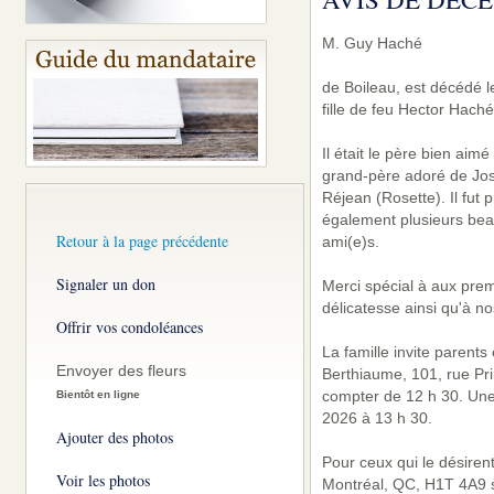
M. Guy Haché
de Boileau, est décédé l
fille de feu Hector Hac
Il était le père bien aim
grand-père adoré de Josh
Réjean (Rosette). Il fut 
également plusieurs beau
Retour à la page précédente
ami(e)s.
Signaler un don
Merci spécial à aux prem
délicatesse ainsi qu'à n
Offrir vos condoléances
La famille invite parent
Envoyer des fleurs
Berthiaume, 101, rue Pri
compter de 12 h 30. Une 
Bientôt en ligne
2026 à 13 h 30.
Ajouter des photos
Pour ceux qui le désiren
Voir les photos
Montréal, QC, H1T 4A9 s