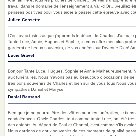
À la famille et tous les proches de Charle… Je viens d’apprendre l
travail dans le domaine de l’enseignement à Val -d’Or….veuillez êt
pensées positives pour vous aider à passer cette épreuve avec co
Julien Cossette
C'est avec tristesse que j'apprends le décès de Charles. J'ai eu le pla
Tante Luce, Annie, Hugues et Sophie, je vous offre mes plus profo
garderai de beaux souvenirs, de vos années sur l'avenue Dion! Am
Lucie Gravel
Bonjour Tante Luce, Hugues, Sophie et Annie Malheureusement, M
aux funérailles. Nous n’avons pas eu beaucoup d’occasions de se
très bons souvenirs de Charles et bien sûr de vous tous Nous vous
sympathies Daniel et Maryse
Daniel Bertrand
Bien que je ne pourrai être des vôtres pour les funérailles, je tiens
condoléances. Oncle Charles, tout comme tante Luce, ont été très 
des enfants. Au départ de Paul et Chantal, c’est comme s’ils avaie
Nous gardons de doux souvenirs de ces moments de qualité passé