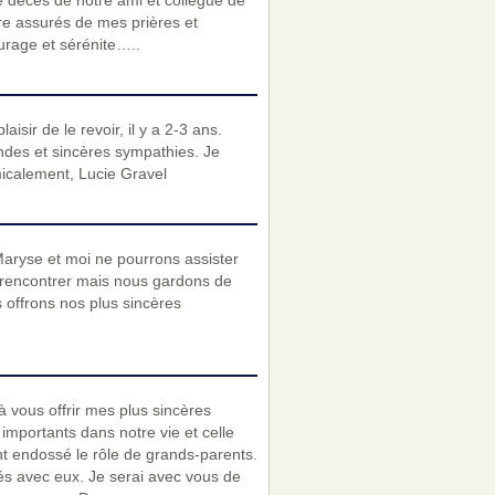
e décès de notre ami et collègue de
re assurés de mes prières et
urage et sérénite…..
isir de le revoir, il y a 2-3 ans.
ndes et sincères sympathies. Je
icalement, Lucie Gravel
aryse et moi ne pourrons assister
 rencontrer mais nous gardons de
 offrons nos plus sincères
 à vous offrir mes plus sincères
importants dans notre vie et celle
nt endossé le rôle de grands-parents.
s avec eux. Je serai avec vous de