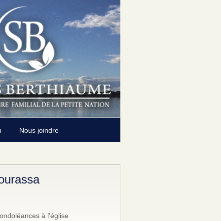
n
Nous joindre
ourassa
ondoléances à l'église