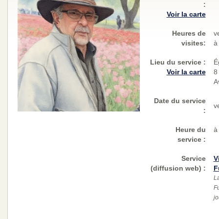
:
Voir la carte
Heures de
v
visites:
à
Lieu du service :
É
Voir la carte
8
A
Date du service
v
:
Heure du
à
service :
Service
V
(diffusion web)
:
F
La
Fu
jo