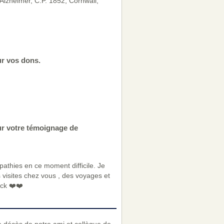
Alzheimer, C.P. 1852, Cornwall,
ur vos dons.
ur votre témoignage de
pathies en ce moment difficile. Je
 visites chez vous , des voyages et
ick ❤️❤️