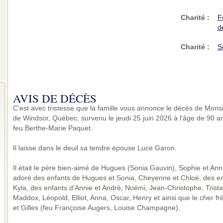
Charité
:
F
d
Charité
:
S
AVIS DE DÉCÈS
C’est avec tristesse que la famille vous annonce le décès de Mons
de Windsor, Québec, survenu le jeudi 25 juin 2026 à l'âge de 90 a
feu Berthe-Marie Paquet.
Il laisse dans le deuil sa tendre épouse Luce Garon.
Il était le père bien-aimé de Hugues (Sonia Gauvin), Sophie et Ann
adoré des enfants de Hugues et Sonia, Cheyenne et Chloé, des enf
Kyla, des enfants d’Annie et André, Noémi, Jean-Christophe, Trista
Maddox, Léopold, Elliot, Anna, Oscar, Henry et ainsi que le cher f
et Gilles (feu Françoise Augers, Louise Champagne).