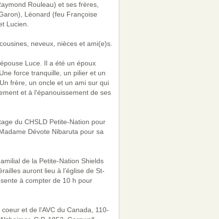
Raymond Rouleau) et ses frères,
 Garon), Léonard (feu Françoise
t Lucien.
 cousines, neveux, nièces et ami(e)s.
 épouse Luce. Il a été un époux
Une force tranquille, un pilier et un
Un frère, un oncle et un ami sur qui
nement et à l'épanouissement de ses
étage du CHSLD Petite-Nation pour
e Madame Dévote Nibaruta pour sa
milial de la Petite-Nation Shields
illes auront lieu à l’église de St-
présente à compter de 10 h pour
u coeur et de l'AVC du Canada, 110-