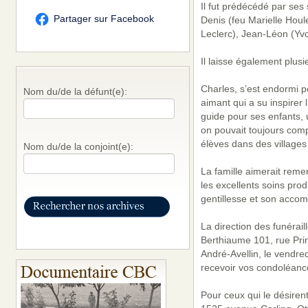
Il fut prédécédé par ses
Partager sur Facebook
Denis (feu Marielle Houl
Leclerc), Jean-Léon (Yvo
Il laisse également plus
Charles, s’est endormi p
Nom du/de la défunt(e):
aimant qui a su inspirer l
guide pour ses enfants, 
on pouvait toujours comp
élèves dans des villages
Nom du/de la conjoint(e):
La famille aimerait rem
les excellents soins pr
gentillesse et son acc
La direction des funérai
Berthiaume 101, rue Princ
André-Avellin, le vendred
recevoir vos condoléanc
Pour ceux qui le désiren