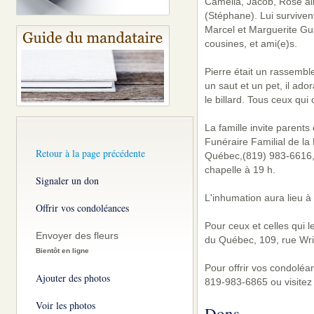
Camélia, Jacob, Rose ains
(Stéphane). Lui surviven
Marcel et Marguerite Gua
cousines, et ami(e)s.
Pierre était un rassembleu
un saut et un pet, il ador
le billard. Tous ceux qui 
La famille invite parent
Funéraire Familial de la 
Retour à la page précédente
Québec,(819) 983-6616, 
chapelle à 19 h.
Signaler un don
L'inhumation aura lieu à 
Offrir vos condoléances
Pour ceux et celles qui 
Envoyer des fleurs
du Québec, 109, rue Wri
Bientôt en ligne
Pour offrir vos condoléa
Ajouter des photos
819-983-6865 ou visitez
Voir les photos
Dons