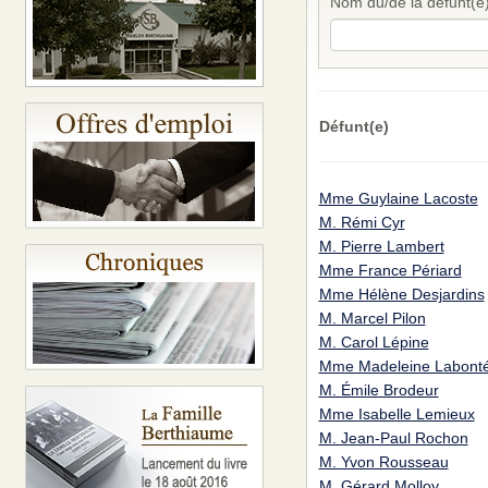
Nom du/de la défunt(e
Défunt(e)
Mme Guylaine Lacoste
M. Rémi Cyr
M. Pierre Lambert
Mme France Périard
Mme Hélène Desjardins
M. Marcel Pilon
M. Carol Lépine
Mme Madeleine Labont
M. Émile Brodeur
Mme Isabelle Lemieux
M. Jean-Paul Rochon
M. Yvon Rousseau
M. Gérard Molloy