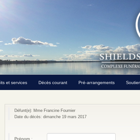
its et services
Décès courant
Pré-arrangements
Soutie
Défunt(e): Mme Francine Fournier
Date du décès: dimanche 19 mars 2017
Prénom :