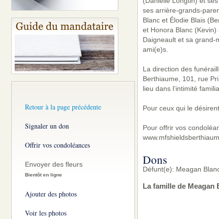
(Danielle Longtin) et s
ses arrière-grands-paren
Blanc et Élodie Blais (B
et Honora Blanc (Kevin) 
Daigneault et sa grand-m
ami(e)s.
La direction des funérai
Berthiaume, 101, rue Pr
lieu dans l’intimité famil
Retour à la page précédente
Pour ceux qui le désirent
Signaler un don
Pour offrir vos condoléa
www.mfshieldsberthiaum
Offrir vos condoléances
Dons
Envoyer des fleurs
Défunt(e): Meagan Blanc
Bientôt en ligne
La famille de Meagan 
Ajouter des photos
Voir les photos