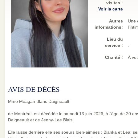
visites
:
Voir la carte
Autres
Une c
informations:
l’int
Lieu du
service :
.
Charité
:
À vot
AVIS DE DÉCÈS
Mme Meagan Blanc Daigneault
de Montréal, est décédée le samedi 13 juin 2026, à l'âge de 20 ans
Daigneault et de Jenny-Lee Blais.
Elle laisse derrière elle ses soeurs bien-aimées : Bianka et Léa; 