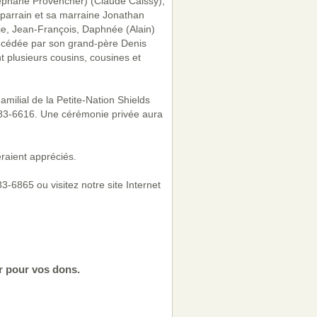
téphane Provencher) (Claude Caissy);
 parrain et sa marraine Jonathan
nie, Jean-François, Daphnée (Alain)
édécédée par son grand-père Denis
 plusieurs cousins, cousines et
milial de la Petite-Nation Shields
983-6616. Une cérémonie privée aura
eraient appréciés.
-6865 ou visitez notre site Internet
r pour vos dons.