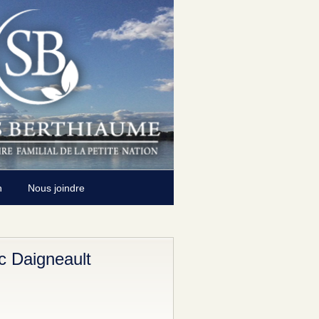
n
Nous joindre
 Daigneault