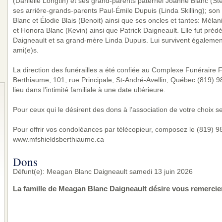
(Danielle Longtin) et ses grand-parents paternel Joanne Blanc (S
ses arrière-grands-parents Paul-Émile Dupuis (Linda Skilling); son
Blanc et Élodie Blais (Benoit) ainsi que ses oncles et tantes: Méla
et Honora Blanc (Kevin) ainsi que Patrick Daigneault. Elle fut pr
Daigneault et sa grand-mère Linda Dupuis. Lui survivent également
ami(e)s.
La direction des funérailles a été confiée au Complexe Funéraire Fa
Berthiaume, 101, rue Principale, St-André-Avellin, Québec (819) 
lieu dans l’intimité familiale à une date ultérieure.
Pour ceux qui le désirent des dons à l’association de votre choix s
Pour offrir vos condoléances par télécopieur, composez le (819) 983
www.mfshieldsberthiaume.ca
Dons
Défunt(e): Meagan Blanc Daigneault samedi 13 juin 2026
La famille de Meagan Blanc Daigneault désire vous remercie