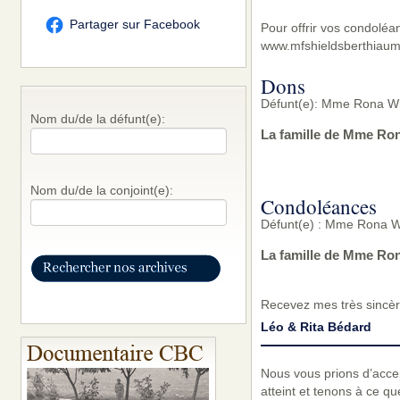
Partager sur Facebook
Pour offrir vos condoléa
www.mfshieldsberthiaum
Dons
Défunt(e): Mme Rona Wh
Nom du/de la défunt(e):
La famille de Mme Ron
Nom du/de la conjoint(e):
Condoléances
Défunt(e) : Mme Rona Wh
La famille de Mme Ron
Recevez mes très sincèr
Léo & Rita Bédard
Nous vous prions d’acc
atteint et tenons à ce q