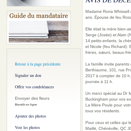
Madame Rona Whissell de
ans. Épouse de feu Rosar
Elle était la mère bien-
Serge (Josée) et Alain (
14 petits-enfants, la ch
et Nicole (feu Richard). 
frères, sœurs, beaux-frè
Retour à la page précédente
La famille invite parent
Berthiaume, 101, rue Pr
Signaler un don
2017 à compter de 10 h.
journée à 11 h.
Offrir vos condoléances
Un merci spécial au Dr M
Envoyer des fleurs
Buckingham pour vos exce
La Mère Poule pour votr
Bientôt en ligne
tous vos résidents.
Ajouter des photos
Pour ceux et celles qui 
Voir les photos
Maillé, Chénéville, QC J