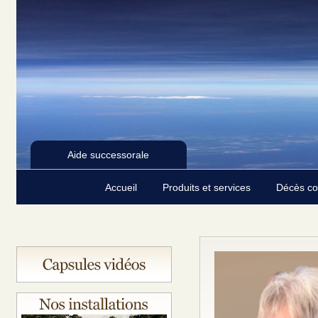
Aide successorale
Accueil
Produits et services
Décès c