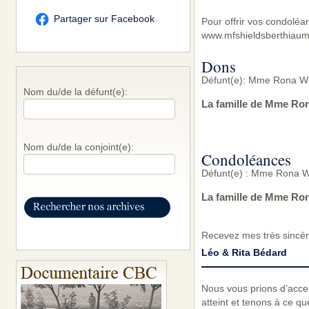
Partager sur Facebook
Pour offrir vos condoléa
www.mfshieldsberthiaum
Dons
Défunt(e): Mme Rona Wh
Nom du/de la défunt(e):
La famille de Mme Ron
Nom du/de la conjoint(e):
Condoléances
Défunt(e) : Mme Rona Wh
La famille de Mme Ron
Recevez mes très sincèr
Léo & Rita Bédard
Nous vous prions d’acc
atteint et tenons à ce q