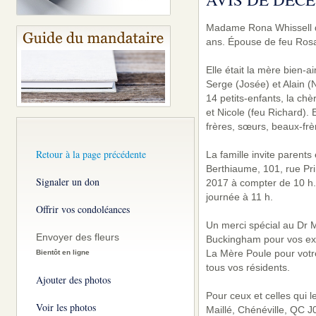
Madame Rona Whissell de
ans. Épouse de feu Rosar
Elle était la mère bien-
Serge (Josée) et Alain (
14 petits-enfants, la ch
et Nicole (feu Richard). 
frères, sœurs, beaux-frè
Retour à la page précédente
La famille invite parent
Berthiaume, 101, rue Pr
Signaler un don
2017 à compter de 10 h.
journée à 11 h.
Offrir vos condoléances
Un merci spécial au Dr M
Envoyer des fleurs
Buckingham pour vos exce
La Mère Poule pour votr
Bientôt en ligne
tous vos résidents.
Ajouter des photos
Pour ceux et celles qui 
Voir les photos
Maillé, Chénéville, QC J