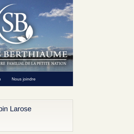
n
Nous joindre
bin Larose