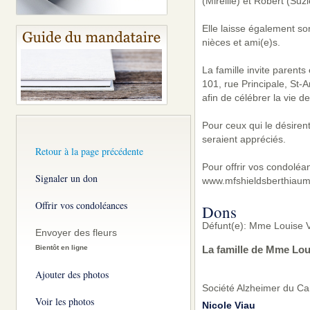
(Mireille) et Robert (Suzi
Elle laisse également so
nièces et ami(e)s.
La famille invite parent
101, rue Principale, St-
afin de célébrer la vie d
Pour ceux qui le désiren
seraient appréciés.
Retour à la page précédente
Pour offrir vos condoléa
Signaler un don
www.mfshieldsberthiaum
Offrir vos condoléances
Dons
Défunt(e): Mme Louise V
Envoyer des fleurs
Bientôt en ligne
La famille de Mme Lou
Ajouter des photos
Société Alzheimer du C
Voir les photos
Nicole Viau