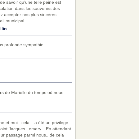
de savoir qu’une telle peine est
solation dans les souvenirs des
z accepter nos plus sincères
il municipal.
llin
us profonde sympathie.
rs de Marielle du temps où nous
 et moi...cela... a été un privilege
njoint Jacques Lemery... En attendant
n dur passage parmi nous...de cela