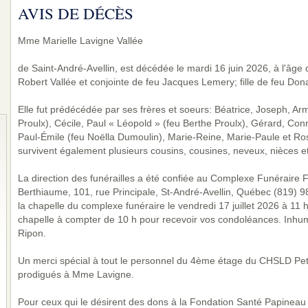
AVIS DE DÉCÈS
Mme Marielle Lavigne Vallée
de Saint-André-Avellin, est décédée le mardi 16 juin 2026, à l'âg
Robert Vallée et conjointe de feu Jacques Lemery; fille de feu Dona
Elle fut prédécédée par ses frères et soeurs: Béatrice, Joseph, A
Proulx), Cécile, Paul « Léopold » (feu Berthe Proulx), Gérard, Conr
Paul-Émile (feu Noëlla Dumoulin), Marie-Reine, Marie-Paule et Rosai
survivent également plusieurs cousins, cousines, neveux, nièces et
La direction des funérailles a été confiée au Complexe Funéraire Fa
Berthiaume, 101, rue Principale, St-André-Avellin, Québec (819) 
la chapelle du complexe funéraire le vendredi 17 juillet 2026 à 11 h
chapelle à compter de 10 h pour recevoir vos condoléances. Inhum
Ripon.
Un merci spécial à tout le personnel du 4ème étage du CHSLD Petit
prodigués à Mme Lavigne.
Pour ceux qui le désirent des dons à la Fondation Santé Papineau