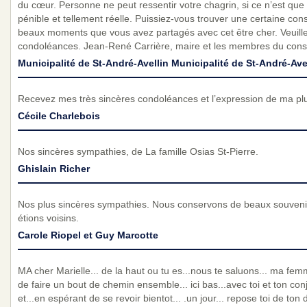
du cœur. Personne ne peut ressentir votre chagrin, si ce n’est que 
pénible et tellement réelle. Puissiez-vous trouver une certaine con
beaux moments que vous avez partagés avec cet être cher. Veuille
condoléances. Jean-René Carrière, maire et les membres du conse
Municipalité de St-André-Avellin Municipalité de St-André-Ave
Recevez mes très sincères condoléances et l’expression de ma pl
Cécile Charlebois
Nos sincères sympathies, de La famille Osias St-Pierre.
Ghislain Richer
Nos plus sincères sympathies. Nous conservons de beaux souveni
étions voisins.
Carole Riopel et Guy Marcotte
MA cher Marielle... de la haut ou tu es...nous te saluons... ma femme
de faire un bout de chemin ensemble... ici bas...avec toi et ton co
et...en espérant de se revoir bientot... .un jour... repose toi de to