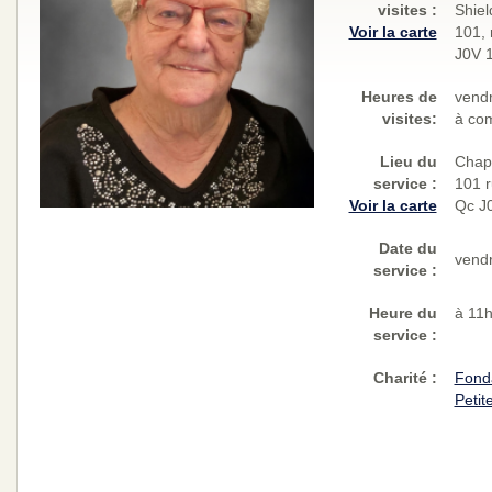
visites
:
Shiel
Voir la carte
101, 
J0V 
Heures de
vendr
visites:
à com
Lieu du
Chape
service :
101 r
Voir la carte
Qc J
Date du
vendr
service :
Heure du
à 11
service :
Charité
:
Fond
Petit