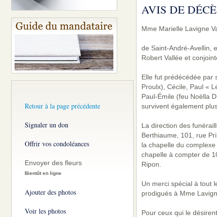
AVIS DE DÉCÈ
Mme Marielle Lavigne Va
de Saint-André-Avellin, 
Robert Vallée et conjoin
Elle fut prédécédée par 
Proulx), Cécile, Paul « L
Paul-Émile (feu Noëlla D
Retour à la page précédente
survivent également plus
Signaler un don
La direction des funérai
Berthiaume, 101, rue Pr
Offrir vos condoléances
la chapelle du complexe f
chapelle à compter de 1
Envoyer des fleurs
Ripon.
Bientôt en ligne
Un merci spécial à tout 
Ajouter des photos
prodigués à Mme Lavign
Voir les photos
Pour ceux qui le désire