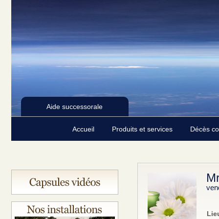
Aide successorale
Accueil
Produits et services
Décès c
Mr
ven
Lie