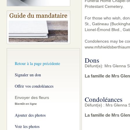
Funeral Home Chapel on
Protestant Cemetery.
For those who wish, dona
St., Gatineau (Buckingh
Lionel-Émond Blvd., Gat
Condolences may be conv
www.mfshieldsberthiaum
Dons
Retour à la page précédente
Défunt(e): Mrs Glenna 
Signaler un don
La famille de Mrs Gle
Offrir vos condoléances
Condoléances
Envoyer des fleurs
Bientôt en ligne
Défunt(e) : Mrs Glenna
Ajouter des photos
La famille de Mrs Gle
Voir les photos