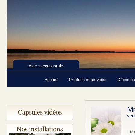
Aide successorale
Accueil
Produits et services
Décès c
Mr
ven
Lie