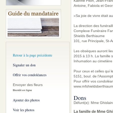
Katrine Pilon, Jean-Franç
Antoine, Fabiola et Geor
«Sa joie de vivre était 
La direction des funérail
Complexe Funéraire Famil
Shields Berthiaume
101, rue Principale, St-
Les obsèques auront lie
Retour à la page précédente
2015 à 13 h. La famille 
Inhumation au cimetière
Signaler un don
Pour ceux et celles qui l
Offrir vos condoléances
5151, boul. de l'Assomp
Pour offrir vos condoléa
Envoyer des fleurs
www.mfshieldsberthiaum
Bientôt en ligne
Dons
Ajouter des photos
Défunt(e): Mme Ghislain
Voir les photos
La famille de Mme Ghi