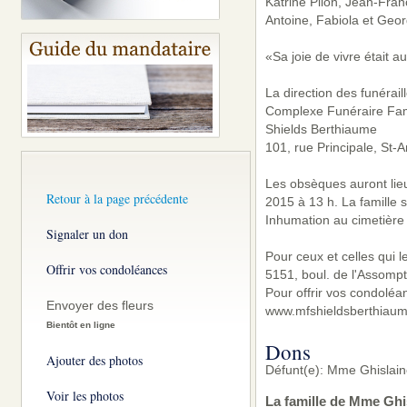
Katrine Pilon, Jean-Franç
Antoine, Fabiola et Geor
«Sa joie de vivre était 
La direction des funérail
Complexe Funéraire Famil
Shields Berthiaume
101, rue Principale, St-
Les obsèques auront lie
Retour à la page précédente
2015 à 13 h. La famille 
Inhumation au cimetière
Signaler un don
Pour ceux et celles qui l
Offrir vos condoléances
5151, boul. de l'Assomp
Pour offrir vos condoléa
Envoyer des fleurs
www.mfshieldsberthiaum
Bientôt en ligne
Dons
Ajouter des photos
Défunt(e): Mme Ghislain
Voir les photos
La famille de Mme Ghi