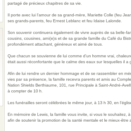
partagé de précieux chapitres de sa vie.
Il porte avec lui l'amour de sa grand-mère, Mariette Colle (feu Jea
ses grands-parents, feu Ernest Leblanc et feu Idaise Lalonde.
Son souvenir continuera également de vivre auprès de sa belle-fam
cousins, cousines, ami(e)s et de sa grande famille du Café du Bist
profondément attachant, généreux et aimé de tous.
Que chacun se souvienne de lui comme d'un homme vrai, chaleure
était aussi réconfortante que le calme des eaux sur lesquelles il a 
Afin de lui rendre un dernier hommage et de se rassembler en mém
vies par sa présence, la famille recevra parents et amis au Comple
Nation Shields Berthiaume, 101, rue Principale à Saint-André-Avel
à compter de 10 h.
Les funérailles seront célébrées le même jour, à 13 h 30, en l'égli
En mémoire de Lewis, la famille vous invite, si vous le souhaitez,
afin de soutenir la promotion de la santé mentale et le mieux-êtr