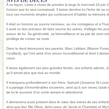
À sa façon, Lewis a choisi de prendre le large le mercredi 24 juin 
horizon que lui seul connaissait. Il laisse derrière lui l'écho de sa 
tous ces moments simples qui continueront d'habiter la mémoire de
Il était un homme au sourire lumineux, au rire contagieux et à l'hu
il avait ce don précieux de faire sourire les autres, d'alléger les j
autour de lui. Sa générosité, sa bienveillance et sa joie de vivre o
privilège de croiser sa route.
Dans le deuil demeurent ses parents, Marc Leblanc (Manon Forest
Couillard), qui l'ont aimé d'un amour inconditionnel et dont il deme
coeur.
Il laisse également ses plus grandes fiertés, ses enfants adorés, J
qu'il aimait plus que tout au monde.
Il manquera profondément à son frère, Samuel (Josianne St-Louis 
il a partagé d'innombrables souvenirs, ainsi qu'à son neveu Izaak e
de lui le souvenir d'un oncle aimant et attentionné.
Il demeurera aussi présent dans le cœur des mères de ses enfants
ainsi que leur fille Olivia, demi-soeur de Jacob et Charlotte) et My