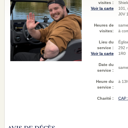
visites
:
Shiel
Voir la carte
101, 
J0V 
Heures de
same
visites:
à co
Lieu du
Églis
service :
292 r
Voir la carte
1R0
Date du
same
service :
Heure du
à 13
service :
Charité
:
CAP 
AVIS DE DÉCÈS