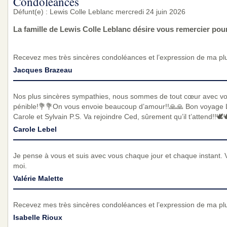
Condoléances
Défunt(e) : Lewis Colle Leblanc mercredi 24 juin 2026
La famille de Lewis Colle Leblanc désire vous remercier po
Recevez mes très sincères condoléances et l’expression de ma pl
Jacques Brazeau
Nos plus sincères sympathies, nous sommes de tout cœur avec v
pénible!💐💐On vous envoie beaucoup d’amour!!🙏🙏 Bon voyage Lewis
Carole et Sylvain P.S. Va rejoindre Ced, sûrement qu’il t’attend!!🕊️
Carole Lebel
Je pense à vous et suis avec vous chaque jour et chaque instant. 
moi.
Valérie Malette
Recevez mes très sincères condoléances et l’expression de ma pl
Isabelle Rioux