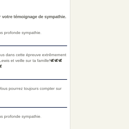
ur votre témoignage de sympathie.
us profonde sympathie.
ous dans cette épreuve extrêmement
 et veille sur ta famille!🕊️🕊️🕊️
️
Vous pourrez toujours compter sur
us profonde sympathie.