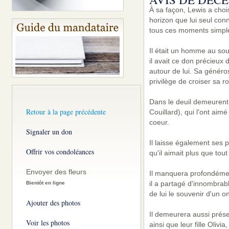
À sa façon, Lewis a chois
horizon que lui seul conna
tous ces moments simples
Il était un homme au sou
il avait ce don précieux 
autour de lui. Sa généros
privilège de croiser sa ro
Dans le deuil demeurent
Retour à la page précédente
Couillard), qui l'ont aim
coeur.
Signaler un don
Il laisse également ses p
Offrir vos condoléances
qu'il aimait plus que tou
Envoyer des fleurs
Il manquera profondémen
il a partagé d'innombrab
Bientôt en ligne
de lui le souvenir d'un o
Ajouter des photos
Il demeurera aussi prés
Voir les photos
ainsi que leur fille Oliv