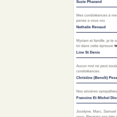
Suzie Pharand
Mes condoléances à mes 
pense a vous xxx
Nathalie Renaud
Myriam et famille, je t
toi dans cette épreuve ❤️
Line St Denis
Aucun mot ne peut soula
condoléances.
Christine (Benoît) Pes
Nos sincères sympathies 
Francine Et Michel Dio
Jocelyne, Marc, Samuel e
vous. Recevez nos très 